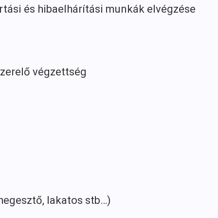
si és hibaelhárítási munkák elvégzése
zerelő végzettség
gesztő, lakatos stb…)