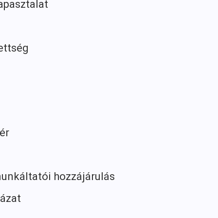
apasztalat
ttség
ér
nkáltatói hozzájárulás
ázat