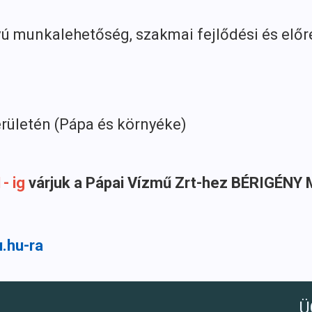
 munkalehetőség, szakmai fejlődési és előre
rületén (Pápa és környéke)
- ig
várjuk a Pápai Vízmű Zrt-hez BÉRIGÉN
.hu-ra
Ü