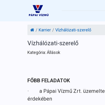
Ugrás a tartalomhoz
Karrier
Vízhálózati-szerelő
Vízhálózati-szerelő
Kategória: Állások
FŐBB FELADATOK
· a Pápai Vízmű Zrt. üzemelteté
érdekében