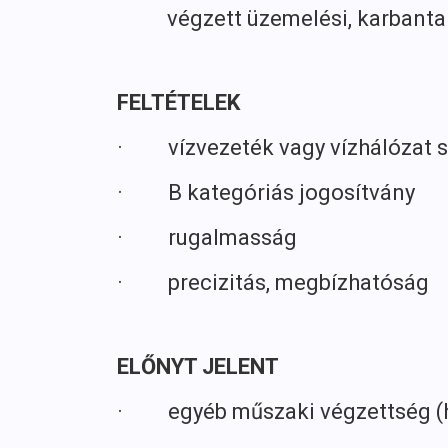
végzett üzemelési, karbantartá
FELTÉTELEK
· vízvezeték vagy vízhálózat s
· B kategóriás jogosítvány
· rugalmasság
· precizitás, megbízhatóság
ELŐNYT JELENT
· egyéb műszaki végzettség (he