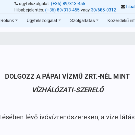
ügyfélszolgálat:
(+36) 89/313-455
hiba
Hibabejelentés:
(+36) 89/313-455
vagy
30/685-0312
Rólunk
Ügyfélszolgálat
Szolgáltatás
Közérdekű in
DOLGOZZ A PÁPAI VÍZMŰ ZRT.-NÉL MINT
VÍZHÁLÓZATI-SZERELŐ
sében lévő ivóvízrendszereken, a vízellátás