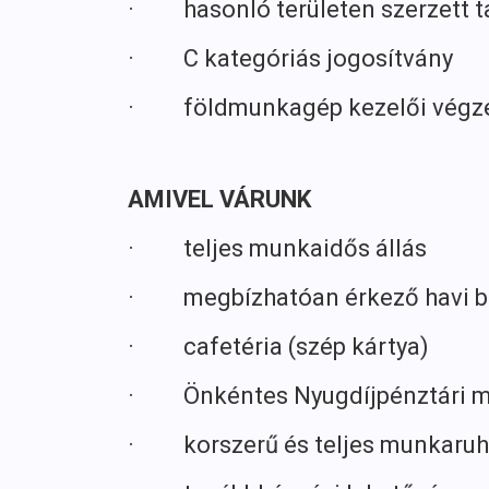
· hasonló területen szerzett t
· C kategóriás jogosítvány
· földmunkagép kezelői végze
AMIVEL VÁRUNK
· teljes munkaidős állás
· megbízhatóan érkező havi b
· cafetéria (szép kártya)
· Önkéntes Nyugdíjpénztári mu
· korszerű és teljes munkaruh