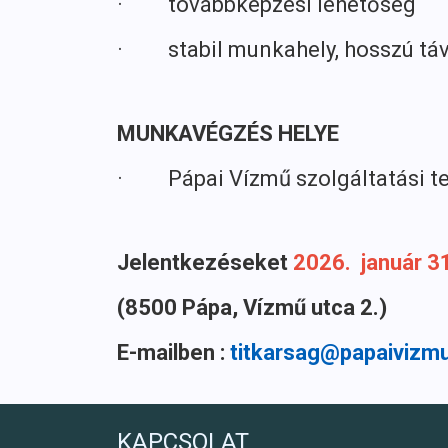
· továbbképzési lehetőség
· stabil munkahely, hosszú távú
MUNKAVÉGZÉS HELYE
· Pápai Vízmű szolgáltatási te
Jelentkezéseket
2026. január 31
(8500 Pápa, Vízmű utca 2.)
E-mailben :
titkarsag@papaivizmu
KAPCSOLAT