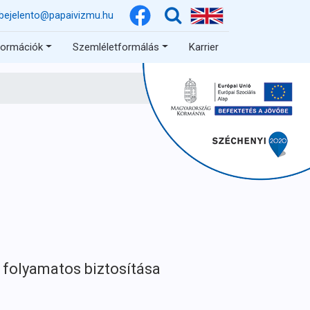
bejelento@papaivizmu.hu
formációk
Szemléletformálás
Karrier
 folyamatos biztosítása