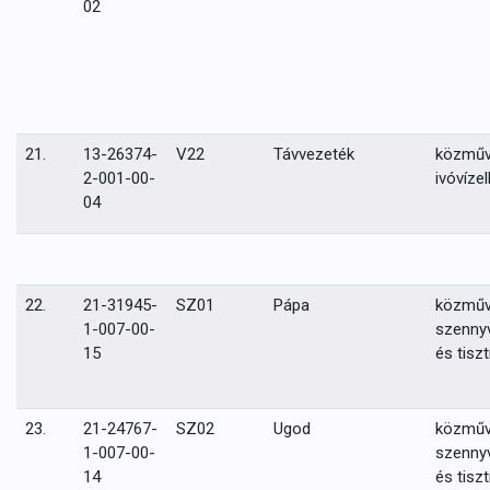
02
21.
13-26374-
V22
Távvezeték
közmű
2-001-00-
ivóvízel
04
22.
21-31945-
SZ01
Pápa
közmű
1-007-00-
szennyv
15
és tiszt
23.
21-24767-
SZ02
Ugod
közmű
1-007-00-
szennyv
14
és tiszt