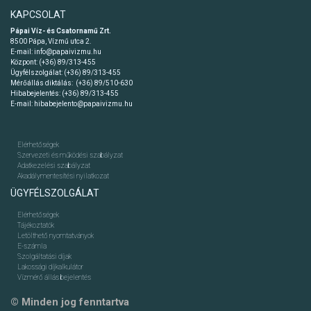
KAPCSOLAT
Pápai Víz- és Csatornamű Zrt.
8500 Pápa, Vízmű utca 2.
E-mail:
info@papaivizmu.hu
Központ:
(+36) 89/313-455
Ügyfélszolgálat:
(+36) 89/313-455
Mérőállás diktálás:
(+36) 89/510-630
Hibabejelentés:
(+36) 89/313-455
E-mail:
hibabejelento@papaivizmu.hu
Elérhetőségek
Szervezeti és működési szabályzat
Adatkezelési szabályzat
Akadálymentesítési nyilatkozat
ÜGYFÉLSZOLGÁLAT
Elérhetőségek
Tájékoztatók
Letölthető nyomtatványok
E-számla
Szolgáltatási díjak
Lakossági díjkalkulátor
Vízmérő állás bejelentés
© Minden jog fenntartva