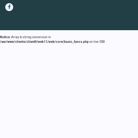
Notice
: Array to string conversion in
/var/www/clients/client0/web11/web/core/basic_funcs.php
on line
133