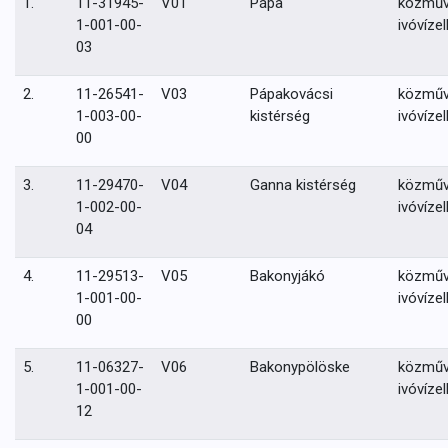
1.
11-31945-
V01
Pápa
közmű
1-001-00-
ivóvízel
03
2.
11-26541-
V03
Pápakovácsi
közmű
1-003-00-
kistérség
ivóvízel
00
3.
11-29470-
V04
Ganna kistérség
közmű
1-002-00-
ivóvízel
04
4.
11-29513-
V05
Bakonyjákó
közmű
1-001-00-
ivóvízel
00
5.
11-06327-
V06
Bakonypölöske
közmű
1-001-00-
ivóvízel
12