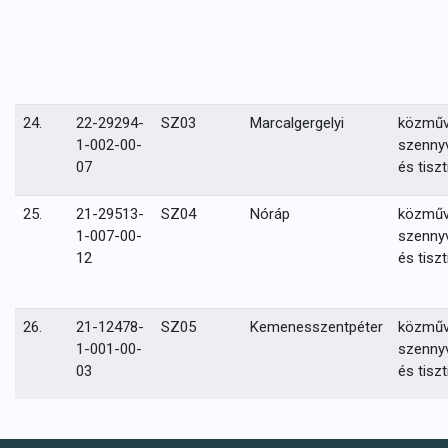
24.
22-29294-
SZ03
Marcalgergelyi
közmű
1-002-00-
szennyv
07
és tiszt
25.
21-29513-
SZ04
Nóráp
közmű
1-007-00-
szennyv
12
és tiszt
26.
21-12478-
SZ05
Kemenesszentpéter
közmű
1-001-00-
szennyv
03
és tiszt