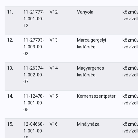
11.
11-21777-
V12
Vanyola
közmű
1-001-00-
ivóvízel
12
12.
11-27793-
V13
Marcalgergelyi
közmű
1-003-00-
kistérség
ivóvízel
02
13.
11-26374-
V14
Magyargencs
közmű
1-002-00-
kistérség
ivóvízel
07
14.
11-12478-
V15
Kemensszentpéter
közmű
1-001-00-
ivóvízel
05
15.
12-04668-
V16
Mihályháza
közmű
1-001-00-
ivóvízel
10