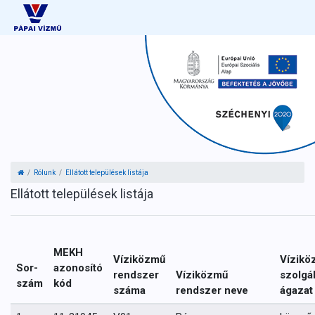
Ugrás a tartalomhoz
Rólunk
Ellátott települések listája
Ellátott települések listája
MEKH
Víziközmű
Vízikö
Sor-
azonosító
rendszer
Víziközmű
szolgál
szám
kód
száma
rendszer neve
ágazat