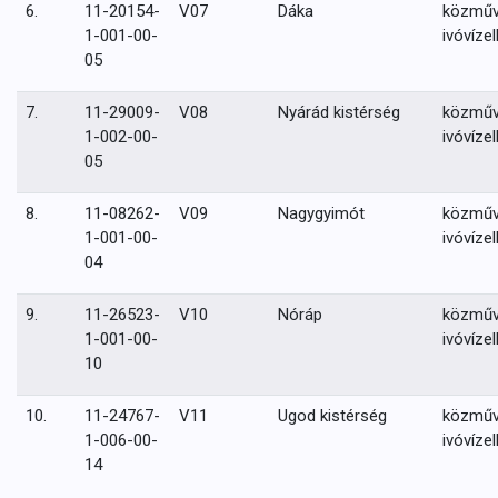
6.
11-20154-
V07
Dáka
közmű
1-001-00-
ivóvízel
05
7.
11-29009-
V08
Nyárád kistérség
közmű
1-002-00-
ivóvízel
05
8.
11-08262-
V09
Nagygyimót
közmű
1-001-00-
ivóvízel
04
9.
11-26523-
V10
Nóráp
közmű
1-001-00-
ivóvízel
10
10.
11-24767-
V11
Ugod kistérség
közmű
1-006-00-
ivóvízel
14